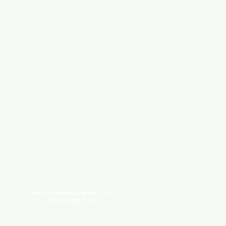
geralcristalsea@gmail.com
+351 911 115 005